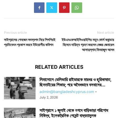
Previous article
Next article
সাইপ্রাসের শেনজেন সদস্যপদ নিয়ে শিগগিরই
ইউএনএফআইসিওয়াইপির নতুন ফোর্স কমান্ডার
প্রতিবেদন প্রকাশ করবে ইউরোপীয় কমিশন
হিসেবে দায়িত্ব গ্রহণ করলেন মেজর জেনারেল
আসাদুল্লাহ মিনহাজুল আলম
RELATED ARTICLES
লিমাসোলে ডেলিভারি রাইডারকে মারধর ও ছুরিকাঘাত,
ছিনতাইয়ের শিকার; পরে অবৈধভাবে বসবাসের...
admin@bangladeshcyprus.com
-
July 2, 2026
সাইপ্রাসে ১ জুলাই থেকে নগদে বাড়িভাড়া পরিশোধ
নিষিদ্ধ, ইলেকট্রনিক পেমেন্ট বাধ্যতামূলক