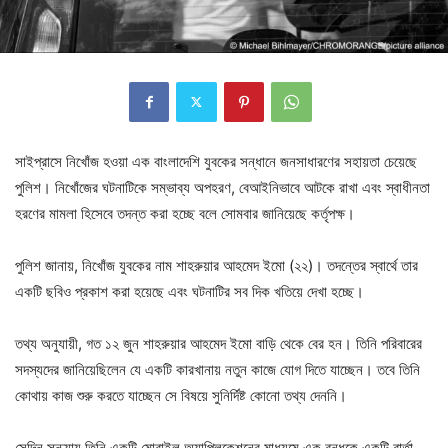
সাইপ্রাসে নিখোঁজ হওয়া এক বাংলাদেশি যুবকের সন্ধানে জনসাধারণের সহায়তা চেয়েছে
পুলিশ। নিখোঁজের ঘটনাটিকে সম্ভাব্য অপহরণ, বেআইনিভাবে আটকে রাখা এবং স্বাধীনতা
হরণের মামলা হিসেবে তদন্ত করা হচ্ছে বলে সোমবার জানিয়েছে কর্তৃপক্ষ।
পুলিশ জানায়, নিখোঁজ যুবকের নাম শাহরুয়ার আহমেদ ইমো (২২)। তদন্তের স্বার্থে তার
একটি ছবিও প্রকাশ করা হয়েছে এবং ঘটনাটির সব দিক খতিয়ে দেখা হচ্ছে।
তথ্য অনুযায়ী, গত ১২ জুন শাহরুয়ার আহমেদ ইমো বাড়ি থেকে বের হন। তিনি পরিবারের
সদস্যদের জানিয়েছিলেন যে একটি কারখানায় নতুন কাজে যোগ দিতে যাচ্ছেন। তবে তিনি
কোথায় কাজ শুরু করতে যাচ্ছেন সে বিষয়ে সুনির্দিষ্ট কোনো তথ্য দেননি।
সেদিন সন্ধ্যায় তিনি একটি মোবাইল অ্যাপ্লিকেশনের মাধ্যমে এক বন্ধুকে একটি বার্তা