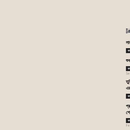
লা
খ
শু
খ
Se
তু
এর
খ
প্
শে
খ
Fe