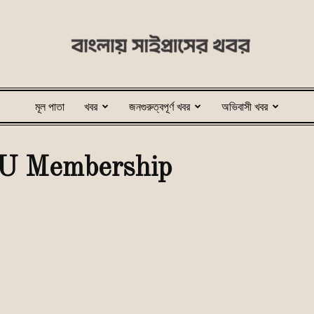
মূল পাতা
খবর
জনগুরুত্বপূর্ণ খবর
অভিবাসী খবর
bangladeshcyprus.com
EU Membership