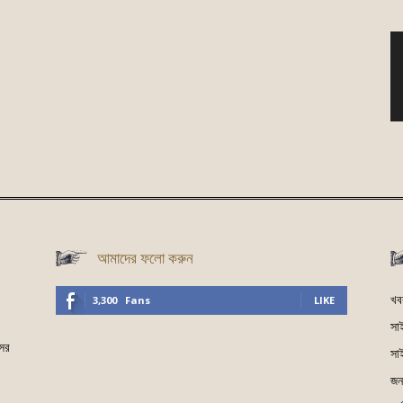
আমাদের ফলো করুন
খব
3,300
Fans
LIKE
সা
সের
সা
জনগ