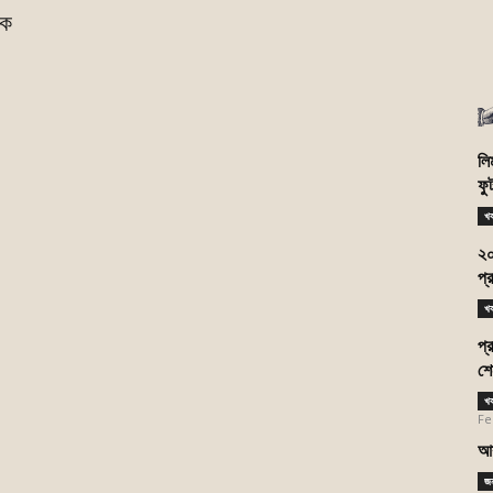
পক
লি
ফু
খ
২০
প্
খ
প্
শে
খ
Fe
আশ
জন