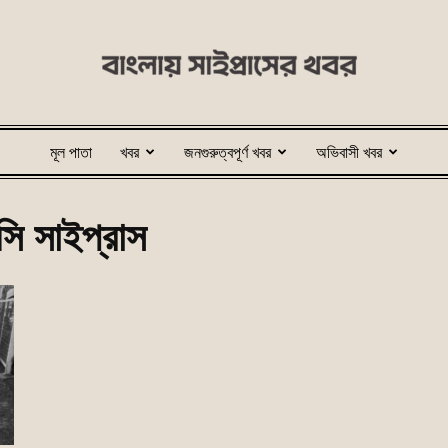
মূল পাতা
খবর
জনগুরুত্বপূর্ণ খবর
অভিবাসী খবর
bangladeshcyprus.com
ি সাইপ্রাস