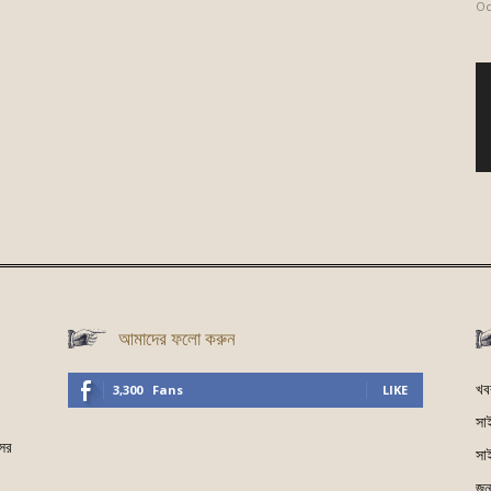
Oc
আমাদের ফলো করুন
খব
3,300
Fans
LIKE
সা
সের
সা
জনগ