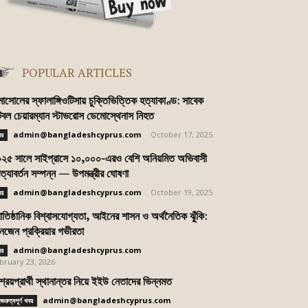
POPULAR ARTICLES
মাসোলের স্ফালাঙ্গিওটিসায় চুক্তিভিত্তিক হত্যাকাণ্ড: সাবেক
টবল চেয়ারম্যান স্টাভরোস ডেমোস্থেনাস নিহত
admin@bangladeshcyprus.com
-
October 17, 2025
বর
২৫ সালে সাইপ্রাসে ১০,০০০-এরও বেশি অনিয়মিত অভিবাসী
রত্যাবর্তন সম্পন্ন — উপমন্ত্রীর ঘোষণা
admin@bangladeshcyprus.com
-
October 19, 2025
বর
রাতিষ্ঠানিক বিশ্বাসযোগ্যতা, আইনের শাসন ও অর্থনৈতিক ঝুঁকি:
নজেন প্রক্রিয়ার গভীরতা
admin@bangladeshcyprus.com
-
বর
bruary 23, 2026
্রয়প্রার্থী স্থানান্তর নিয়ে ইইউ নেতাদের ভিন্নমত
admin@bangladeshcyprus.com
-
গুরুত্বপূর্ণ খবর