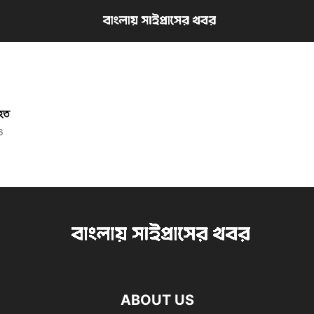
াহত
6
ABOUT US